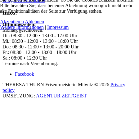
info@friseur-thurn.de
Bitte beachten Sie, dass bei einer Ablehnung womöglich nicht mehr
alle Funktionalitäten der Seite zur Verfügung stehen.
Infos:
Akzeptieren
Ablehnen
Öffnungszeiten:
Weitere Informationen
|
Impressum
Montag geschlossen.
Di.: 08:30 - 12:00 • 13:00 - 17:00 Uhr
Mi.: 08:30 - 12:00 • 13:00 - 18:00 Uhr
Do.: 08:30 - 12:00 • 13:00 - 20:00 Uhr
Fr.: 08:30 - 12:00 • 13:00 - 18:00 Uhr
Sa.: 08:00 • 12:30 Uhr
Termine nach Vereinbarung.
Facebook
THERESA THURN Friseurmeisterin Mitwitz
©
2026
Privacy
policy
UMSETZUNG:
AGENTUR ZEITGEIST